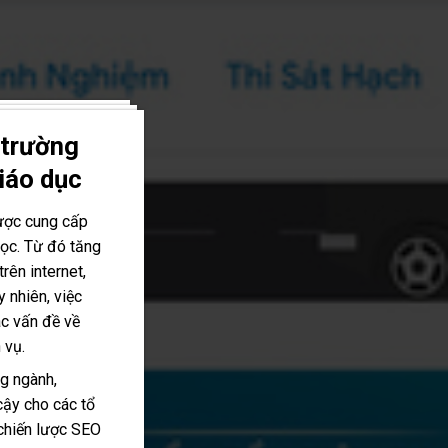
 trường
iáo dục
ược cung cấp
học. Từ đó tăng
trên internet,
y nhiên, việc
c vấn đề về
 vụ.
g ngành,
 cậy cho các tổ
 chiến lược SEO