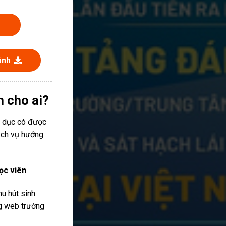
ình
h cho ai?
o dục có được
ịch vụ hướng
ọc viên
hu hút sinh
ng web trường