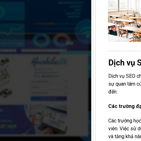
Dịch vụ 
Dịch vụ SEO ch
sự quan tâm củ
đến:
Các trường đạ
Các trường học,
viên. Việc sử 
và tăng khả năn